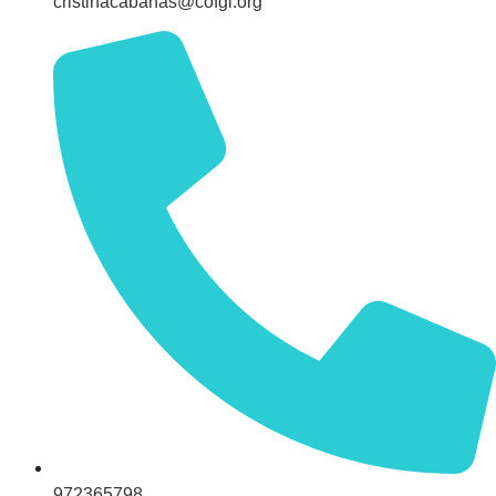
cristinacabanas@cofgi.org
972365798